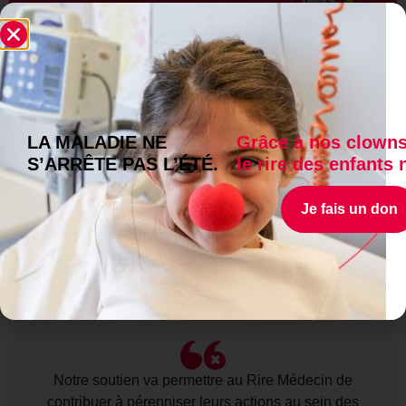
35
ANS D’EXISTENCE​
90
SERVICES PÉDIATRIQUES
LA MALADIE NE
Grâce à nos clowns
S’ARRÊTE PAS L’ÉTÉ.
le rire des enfants 
Je soutiens l’association
Je fais un don
Notre soutien va permettre au Rire Médecin de
contribuer à pérenniser leurs actions au sein des