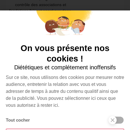
contrôle des associations et
fondations faisant appel aux dons.
Plus d’infos
sur
donenconfiance.org
.
CONTACT
Boîte aux lettres n°2
On vous présente nos
Bâtiment Wikivillage
8 rue de Srebrenica
cookies !
75020 Paris
Diététiques et complétement inoffensifs
+33 (0)1 44 84 40 99
RESSOURCES
Sur ce site, nous utilisons des cookies pour mesurer notre
Foire aux questions
audience, entretenir la relation avec vous et vous
adresser de temps à autre du contenu qualitif ainsi que
Documents
de la publicité. Vous pouvez sélectionner ici ceux que
SUIVEZ-NOUS SUR
vous autorisez à rester ici.
Tout cocher
Je m'inscris à la
JE FAIS UN