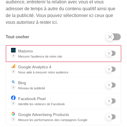
audience, entretenir la relation avec vous et vous
adresser de temps à autre du contenu qualitif ainsi que
de la publicité. Vous pouvez sélectionner ici ceux que
vous autorisez à rester ici.
Tout cocher
Matomo
?
Mesurer l'audience de notre site
Outil analytique (alternative à Google Analytics) collectant des don
Google Analytics 4
?
Nous aide à mesurer notre audience
Essentiel pour la gestion du site web, il permet de mesurer des indi
Bing
?
Réseau de publicité
Moteur de recherche / Navigateur
Facebook Pixel
?
Identifie les visiteurs de Facebook
Permet de suivre les actions du visiteur sur le site web, et de voir
Google Advertising Products
?
Mesure les performances des campagnes Google
Ce service permet aux annonceurs d'acheter des annonces ou des 