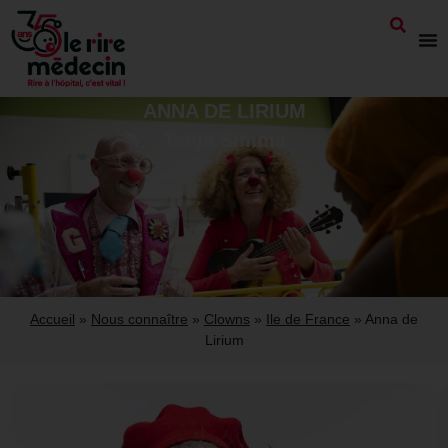
ANNA DE LIRIUM
Tanja Simma
Accueil
»
Nous connaître
»
Clowns
»
Ile de France
»
Anna de
Lirium