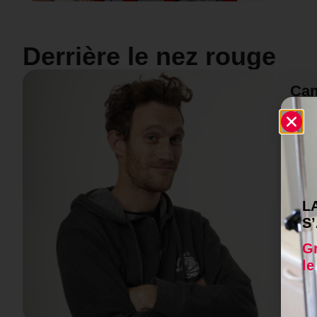
Derrière le nez rouge
Cam
Camil
depu
L
S
Gr
le