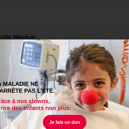
ille Moulun
le Moulun interprète Carbone Hara. Il est clown au Rire Médec
is 2022.
A MALADIE NE
’ARRÊTE PAS L’ÉTÉ.
âce à nos clowns,
 rire des enfants non plus.
Je fais un don