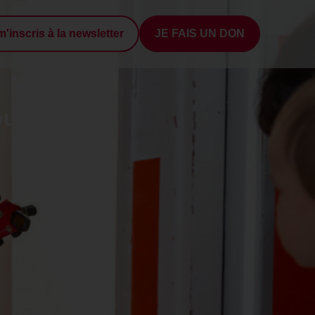
m'inscris à la newsletter
JE FAIS UN DON
 HARA
oulun