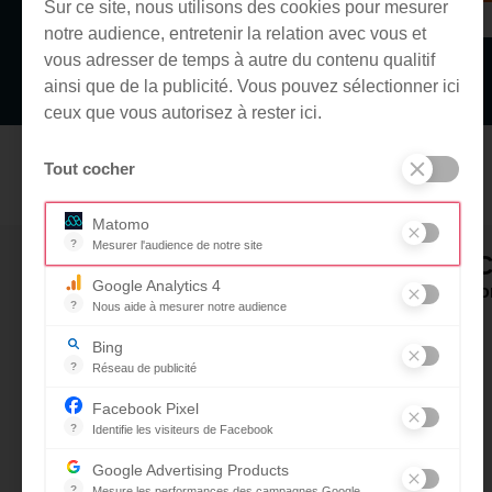
Sur ce site, nous utilisons des cookies pour mesurer
notre audience, entretenir la relation avec vous et
vous adresser de temps à autre du contenu qualitif
ainsi que de la publicité. Vous pouvez sélectionner ici
ceux que vous autorisez à rester ici.
Tout cocher
Matomo
?
Mesurer l'audience de notre site
RESSOURC
Outil analytique (alternative à Google Analytics) collectant des
Google Analytics 4
Foire aux questi
?
Nous aide à mesurer notre audience
Essentiel pour la gestion du site web, il permet de mesurer des 
Documents
Bing
?
Réseau de publicité
Moteur de recherche / Navigateur
Facebook Pixel
?
Identifie les visiteurs de Facebook
Permet de suivre les actions du visiteur sur le site web, et de v
Google Advertising Products
SUIVEZ-NOUS SUR
?
Mesure les performances des campagnes Google