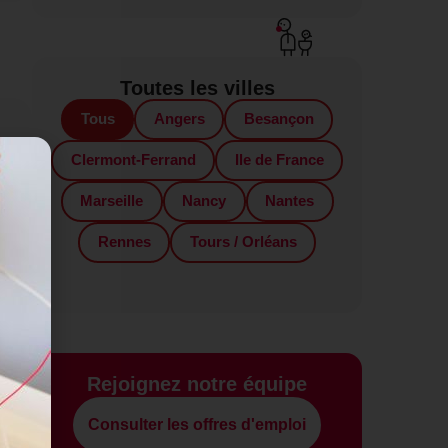
Toutes les villes
Tous
Angers
Besançon
in
Clermont-Ferrand
Ile de France
Marseille
Nancy
Nantes
Rennes
Tours / Orléans
Rejoignez notre équipe
Consulter les offres d'emploi