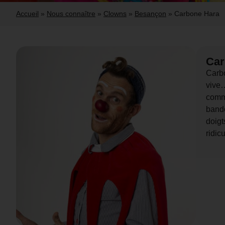
Accueil
»
Nous connaître
»
Clowns
»
Besançon
»
Carbone Hara
Car
Carbo
vive…
comm
bando
doigt
ridicu