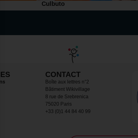
Culbuto
ES
CONTACT
 données sur les utilisateurs d'un site web
ons
Boîte aux lettres n°2
Bâtiment Wikivillage
indicateurs tels que le trafic, les produits les plus consultés, ou encore la ré
8 rue de Srebrenica
75020 Paris
+33 (0)1 44 84 40 99
oir s'il y a des conversions.