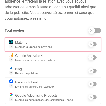
audience, entretenir la relation avec vous et vous
adresser de temps à autre du contenu qualitif ainsi que
Documents
de la publicité. Vous pouvez sélectionner ici ceux que
SUIVEZ-NOUS SUR
vous autorisez à rester ici.
Tout cocher
Je m'inscris à la
JE FAIS UN
newsletter
DON
Matomo
?
Mesurer l'audience de notre site
Outil analytique (alternative à Google Analytics) collectant des don
Google Analytics 4
Contactez-nous
?
Nous aide à mesurer notre audience
Essentiel pour la gestion du site web, il permet de mesurer des indi
Mentions légales
Bing
?
Réseau de publicité
Politique de confidentialité
Moteur de recherche / Navigateur
Facebook Pixel
Accessibilité
?
Identifie les visiteurs de Facebook
Permet de suivre les actions du visiteur sur le site web, et de voir
Plan du site
Google Advertising Products
?
Mesure les performances des campagnes Google
Association Loi 1901 reconnue d’intérêt général et inscrite au
Ce service permet aux annonceurs d'acheter des annonces ou des 