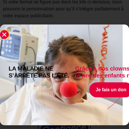
Si votre format ne figure pas dans les kits ci-dessous, nous
pouvons le personnaliser pour qu’il s’intègre parfaitement à
votre espace publicitaire.
Bannières digitales [Kit digital]
Visuels presse et print [Kit print]
Spots TV, cinéma, digital
Spots radio
Chaque canal est une opportunité pour faire résonner les
éclats de rire à l’hôpital.
LA MALADIE NE
Grâce à nos clowns
Prêts à nous offrir un espace publicitaire et à contribuer à
S’ARRÊTE PAS L’ÉTÉ.
le rire des enfants 
notre cause ?
Je fais un don