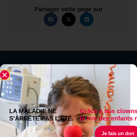
Partager cette page sur
Dans la même ​
catégorie
Témoignage
LA MALADIE NE
Grâce à nos clowns
S’ARRÊTE PAS L’ÉTÉ.
le rire des enfants 
Publié le
3 juin 2026
« Les clowns ont eu un gros
Je fais un don