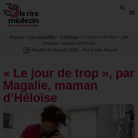
Accueil
»
Les actualités
»
À l'hôpital
»
« Le jour de trop », par
Magalie, maman d’Héloïse
Modifié le
28 août 2025
– Par Emilie Peinch
« Le jour de trop », par
Magalie, maman
d’Héloïse