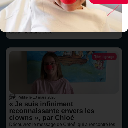
impact sur ma guérison », par
Léa
Découvrez le message de Léa, qui a rencontré les
comédiens-clowns du Rire Médecin il y a plus de 12
ans à l'hôpital Bicêtre.
Témoignage
Publié le
13 mars 2026
« Je suis infiniment
reconnaissante envers les
clowns », par Chloé
Découvrez le message de Chloé, qui a rencontré les