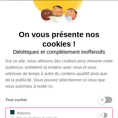
fondations faisant appel aux dons.
Plus d’infos
sur
donenconfiance.org
.
CONTACT
Boîte aux lettres n°2
On vous présente nos
Bâtiment Wikivillage
8 rue de Srebrenica
cookies !
75020 Paris
Diététiques et complétement inoffensifs
+33 (0)1 44 84 40 99
RESSOURCES
Sur ce site, nous utilisons des cookies pour mesurer notre
Foire aux questions
audience, entretenir la relation avec vous et vous
adresser de temps à autre du contenu qualitif ainsi que
Documents
de la publicité. Vous pouvez sélectionner ici ceux que
SUIVEZ-NOUS SUR
vous autorisez à rester ici.
Tout cocher
Je m'inscris à la
JE FAIS UN
newsletter
DON
Matomo
?
Mesurer l'audience de notre site