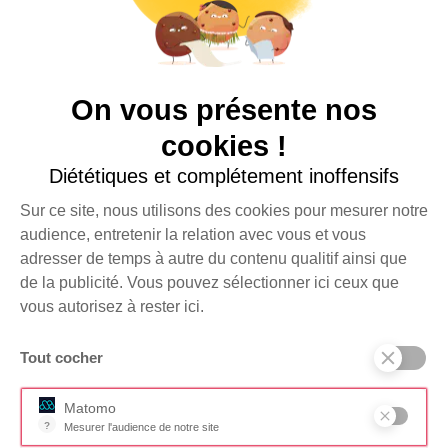
Plus d’infos
sur
donenconfiance.org
.
CONTACT
Boîte aux lettres n°2
On vous présente nos
Bâtiment Wikivillage
8 rue de Srebrenica
cookies !
75020 Paris
Diététiques et complétement inoffensifs
+33 (0)1 44 84 40 99
RESSOURCES
Sur ce site, nous utilisons des cookies pour mesurer notre
Foire aux questions
audience, entretenir la relation avec vous et vous
adresser de temps à autre du contenu qualitif ainsi que
Documents
de la publicité. Vous pouvez sélectionner ici ceux que
SUIVEZ-NOUS SUR
vous autorisez à rester ici.
Tout cocher
Je m'inscris à la
JE FAIS UN
newsletter
DON
Matomo
?
Mesurer l'audience de notre site
Outil analytique (alternative à Google Analytics) collectant des don