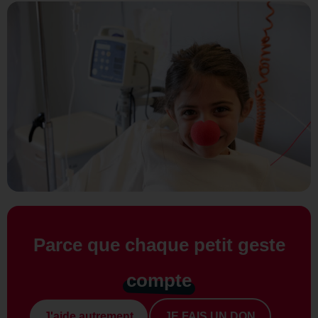
Parce que chaque petit geste
compte
J'aide autrement
JE FAIS UN DON