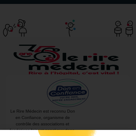
Le Rire Médecin est reconnu Don
en Confiance, organisme de
contrôle des associations et
fondations faisant appel aux dons.