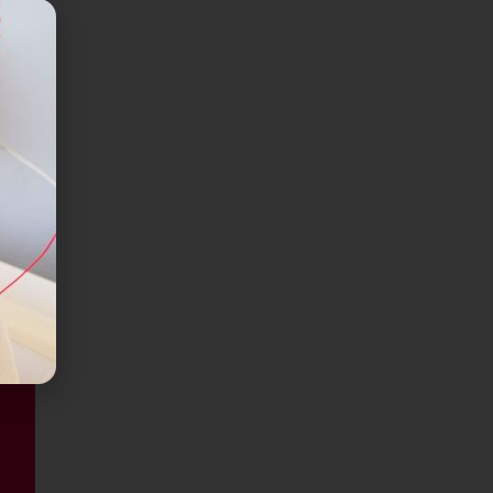
nt
t
tels
 : le