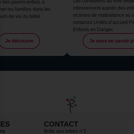
Les comédiens du Rire Méd
e lien parent-enfant, à
interviennent auprès des enf
r les familles dans les
victimes de maltraitance au 
ours de vie du bébé.
certaines Unités d’accueil P
Enfants en Danger.
Je découvre
Je veux en savoir p
ES
CONTACT
 données sur les utilisateurs d'un site web
ons
Boîte aux lettres n°2