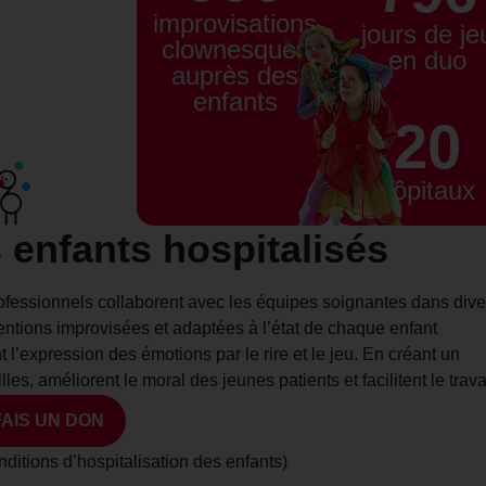
improvisations
jours de je
clownesques
en duo
auprès des
enfants
20
hôpitaux
s enfants hospitalisés
rofessionnels collaborent avec les équipes soignantes dans dive
ventions improvisées et adaptées à l’état de chaque enfant
nt l’expression des émotions par le rire et le jeu. En créant un
les, améliorent le moral des jeunes patients et facilitent le trava
FAIS UN DON
itions d’hospitalisation des enfants)