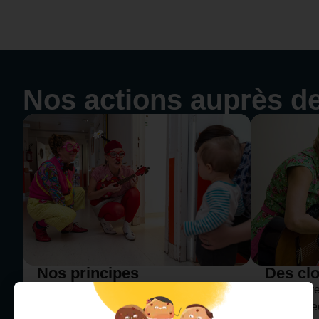
Nos actions auprès d
Nos principes
Des cl
d'interventions
Les interv
Jouer auprès des enfants hospitalisés
Rire Médec