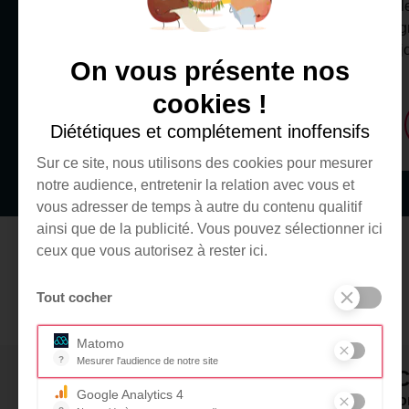
dans les services pédiatriques ne
renforcer l
s’improvise pas ! Tous nos clowns
accompagne
professionnels suivent rigoureusement
premiers j
On vous présente nos
les règles du jeu à l’hôpital.
cookies !
Je m'informe
Diététiques et complétement inoffensifs
Sur ce site, nous utilisons des cookies pour mesurer
notre audience, entretenir la relation avec vous et
vous adresser de temps à autre du contenu qualitif
ainsi que de la publicité. Vous pouvez sélectionner ici
ceux que vous autorisez à rester ici.
Tout cocher
Matomo
?
Mesurer l'audience de notre site
RESSOURC
Outil analytique (alternative à Google Analytics) collectant des
Google Analytics 4
Foire aux questi