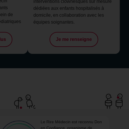
ecin
interventions clownesques sur mesure
ants
dédiées aux enfants hospitalisés à
sein de
domicile, en collaboration avec les
édiatriques
équipes soignantes.
lus
Je me renseigne
Le Rire Médecin est reconnu Don
en Confiance, organisme de