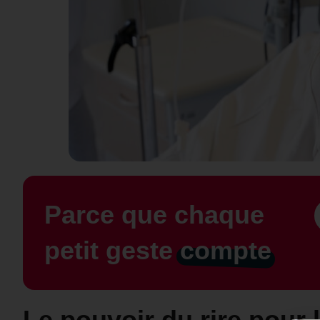
Parce que chaque
petit geste
compte
Le pouvoir du rire pour 