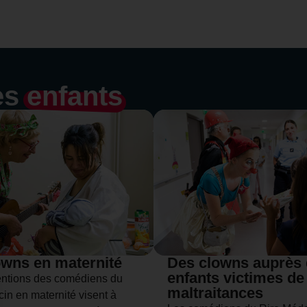
es
enfants
owns en maternité
Des clowns auprès
enfants victimes de
entions des comédiens du
maltraitances
in en maternité visent à