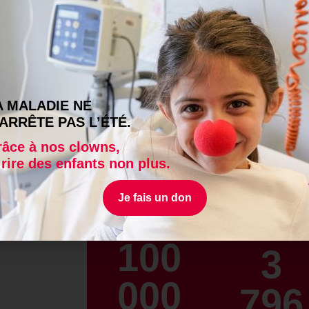
er le monde de l’enfance dans l’hôpital. Les clowns rétablisse
crie… Sous l’œil complice de ses parents et de sa famille, un enfan
re un enfant avant d’être un malade.
A MALADIE NE
 les soins douloureux
’ARRÊTE PAS L’ÉTÉ.
nce des enfants, notamment lors des soins douloureux ou invasifs 
âce à nos clowns,
Dans ces cas-là, les équipes médicales peuvent compter sur les
 rire des enfants non plus.
l’
accompagnement de soins douloureux
.
 combat contre la souffrance et l’anxiété, avec leurs armes à eux
Je fais un don
rceuse, un tour de magie ou une pluie de bulles de savon peuvent
utre chose.
100
3
000
796