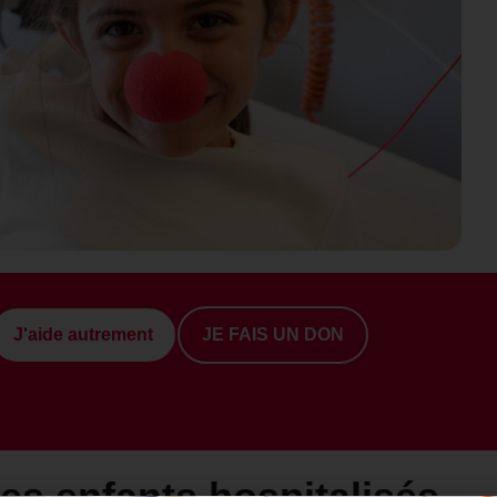
J'aide autrement
JE FAIS UN DON
les enfants hospitalisés