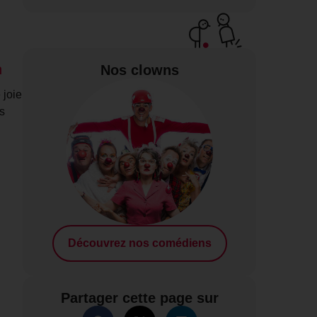
n
Nos clowns
 joie
s
Découvrez nos comédiens
Partager cette page sur