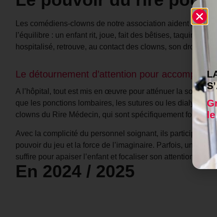
Les comédiens-clowns de notre association aident à restaur
l’équilibre : un enfant rit, joue, fait des bêtises, taquine, 
hospitalisé, retrouve, au contact des clowns, son droit d’êt
L
Le détournement d’attention pour accompagner
S
A l’hôpital, tout est mis en œuvre pour atténuer la souffra
Gr
que les ponctions lombaires, les sutures ou les dialyses. 
le
clowns du Rire Médecin, qui sont spécifiquement formés à 
Avec la complicité du personnel soignant, ils participent au
pouvoir du jeu et la force de l’imaginaire. Parfois, une be
suffire pour apaiser l’enfant et focaliser son attention sur a
En 2024 / 2025