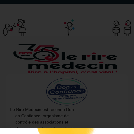
Le Rire Médecin est reconnu Don
en Confiance, organisme de
contrôle des associations et
fondations faisant appel aux dons.