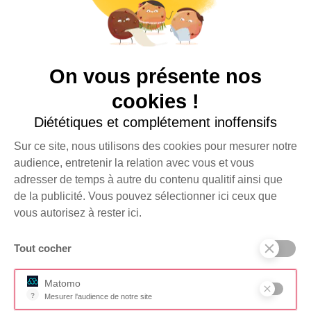
Plus d’infos
sur
donenconfiance.org
.
CONTACT
Boîte aux lettres n°2
On vous présente nos
Bâtiment Wikivillage
8 rue de Srebrenica
cookies !
75020 Paris
Diététiques et complétement inoffensifs
+33 (0)1 44 84 40 99
RESSOURCES
Sur ce site, nous utilisons des cookies pour mesurer notre
Foire aux questions
audience, entretenir la relation avec vous et vous
adresser de temps à autre du contenu qualitif ainsi que
Documents
de la publicité. Vous pouvez sélectionner ici ceux que
SUIVEZ-NOUS SUR
vous autorisez à rester ici.
Tout cocher
Je m'inscris à la
JE FAIS UN
newsletter
DON
Matomo
?
Mesurer l'audience de notre site
Outil analytique (alternative à Google Analytics) collectant des don