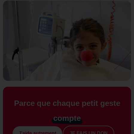
Parce que chaque petit geste
compte
J'aide autrement
JE FAIS UN DON