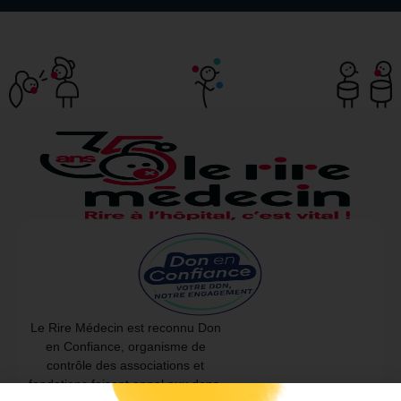
Le Rire Médecin est reconnu Don
en Confiance, organisme de
contrôle des associations et
fondations faisant appel aux dons.