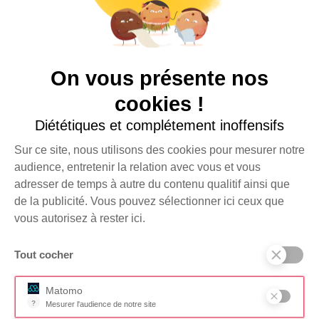
Plus d’infos
sur
donenconfiance.org
.
CONTACT
Boîte aux lettres n°2
On vous présente nos
Bâtiment Wikivillage
8 rue de Srebrenica
cookies !
75020 Paris
Diététiques et complétement inoffensifs
+33 (0)1 44 84 40 99
RESSOURCES
Sur ce site, nous utilisons des cookies pour mesurer notre
Foire aux questions
audience, entretenir la relation avec vous et vous
adresser de temps à autre du contenu qualitif ainsi que
Documents
de la publicité. Vous pouvez sélectionner ici ceux que
SUIVEZ-NOUS SUR
vous autorisez à rester ici.
Tout cocher
Je m'inscris à la
JE FAIS UN
newsletter
DON
Matomo
?
Mesurer l'audience de notre site
Outil analytique (alternative à Google Analytics) collectant des don