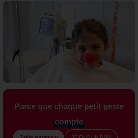
Parce que chaque petit geste
compte
J'aide autrement
JE FAIS UN DON