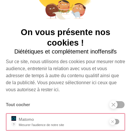
Plus d’infos
sur
donenconfiance.org
.
CONTACT
Boîte aux lettres n°2
On vous présente nos
Bâtiment Wikivillage
8 rue de Srebrenica
cookies !
75020 Paris
Diététiques et complétement inoffensifs
+33 (0)1 44 84 40 99
RESSOURCES
Sur ce site, nous utilisons des cookies pour mesurer notre
Foire aux questions
audience, entretenir la relation avec vous et vous
adresser de temps à autre du contenu qualitif ainsi que
Documents
de la publicité. Vous pouvez sélectionner ici ceux que
SUIVEZ-NOUS SUR
vous autorisez à rester ici.
Tout cocher
Je m'inscris à la
JE FAIS UN
newsletter
DON
Matomo
?
Mesurer l'audience de notre site
Outil analytique (alternative à Google Analytics) collectant des don