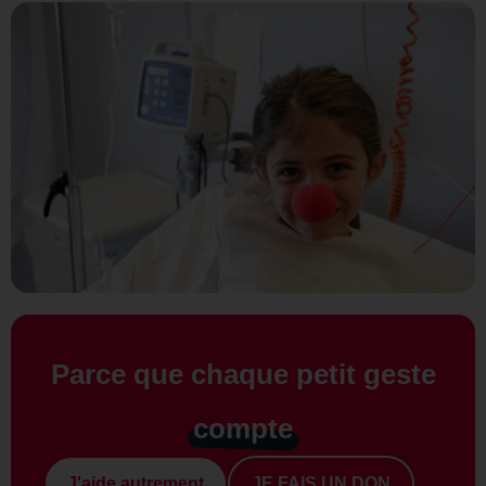
Parce que chaque petit geste
compte
J'aide autrement
JE FAIS UN DON