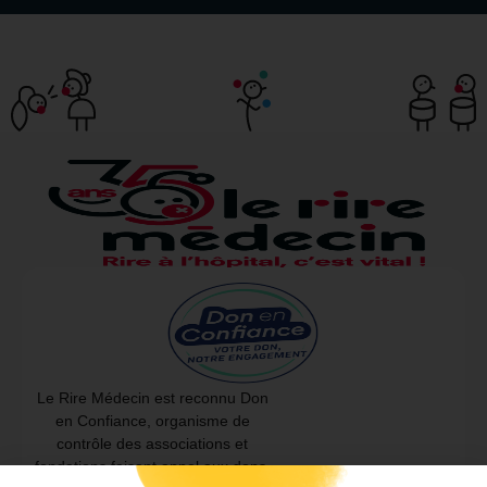
Le Rire Médecin est reconnu Don
en Confiance, organisme de
contrôle des associations et
fondations faisant appel aux dons.