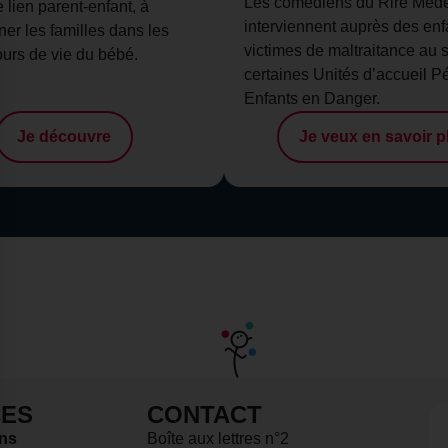
Les comédiens du Rire Méd
e lien parent-enfant, à
interviennent auprès des enf
r les familles dans les
victimes de maltraitance au 
ours de vie du bébé.
certaines Unités d’accueil P
Enfants en Danger.
Je découvre
Je veux en savoir p
ES
CONTACT
 données sur les utilisateurs d'un site web
ons
Boîte aux lettres n°2