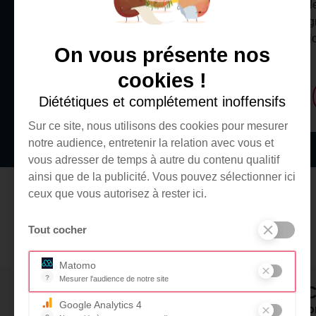
dans les services pédiatriques ne
renforcer l
s’improvise pas ! Tous nos clowns
accompagne
professionnels suivent rigoureusement
premiers j
On vous présente nos
les règles du jeu à l’hôpital.
cookies !
Je m'informe
Diététiques et complétement inoffensifs
Sur ce site, nous utilisons des cookies pour mesurer
notre audience, entretenir la relation avec vous et
vous adresser de temps à autre du contenu qualitif
ainsi que de la publicité. Vous pouvez sélectionner ici
ceux que vous autorisez à rester ici.
Tout cocher
Matomo
?
Mesurer l'audience de notre site
RESSOURC
Outil analytique (alternative à Google Analytics) collectant des
Google Analytics 4
Foire aux questi