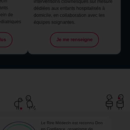
ecin
interventions clownesques sur mesure
ants
dédiées aux enfants hospitalisés à
sein de
domicile, en collaboration avec les
édiatriques
équipes soignantes.
lus
Je me renseigne
Le Rire Médecin est reconnu Don
en Confiance, organisme de