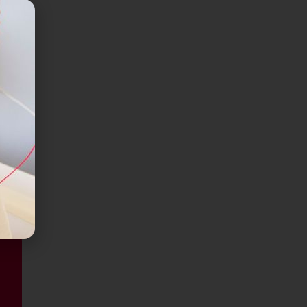
nt
t
tels
 : le