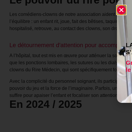
Les comédiens-clowns de notre association aident à restaur
l’équilibre : un enfant rit, joue, fait des bêtises, taquine, 
hospitalisé, retrouve, au contact des clowns, son droit d’êt
L
Le détournement d’attention pour accompagner
S
A l’hôpital, tout est mis en œuvre pour atténuer la souffra
Gr
que les ponctions lombaires, les sutures ou les dialyses. 
le
clowns du Rire Médecin, qui sont spécifiquement formés à 
Avec la complicité du personnel soignant, ils participent au
pouvoir du jeu et la force de l’imaginaire. Parfois, une be
suffire pour apaiser l’enfant et focaliser son attention sur a
En 2024 / 2025