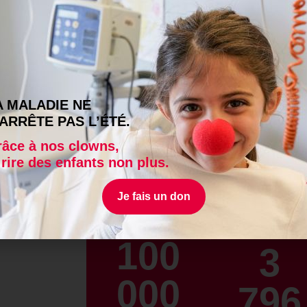
er le monde de l’enfance dans l’hôpital. Les clowns rétablisse
crie… Sous l’œil complice de ses parents et de sa famille, un enfan
re un enfant avant d’être un malade.
A MALADIE NE
 les soins douloureux
’ARRÊTE PAS L’ÉTÉ.
nce des enfants, notamment lors des soins douloureux ou invasifs 
âce à nos clowns,
Dans ces cas-là, les équipes médicales peuvent compter sur les
 rire des enfants non plus.
l’
accompagnement de soins douloureux
.
 combat contre la souffrance et l’anxiété, avec leurs armes à eux
Je fais un don
rceuse, un tour de magie ou une pluie de bulles de savon peuvent
utre chose.
100
3
000
796