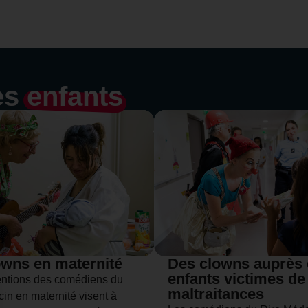
es
enfants
owns en maternité
Des clowns auprès
enfants victimes de
entions des comédiens du
maltraitances
in en maternité visent à