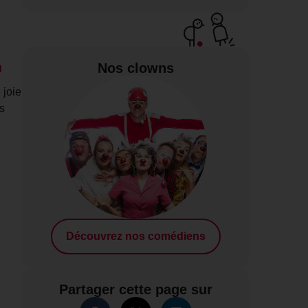
n
Nos clowns
 joie
s
Découvrez nos comédiens
Partager cette page sur