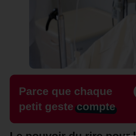
Parce que chaque
petit geste
compte
Le pouvoir du rire pour 