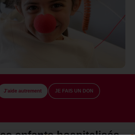
J'aide autrement
JE FAIS UN DON
les enfants hospitalisés