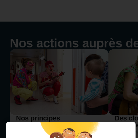
Nos actions auprès d
Nos principes
Des cl
d'interventions
Les interv
Jouer auprès des enfants hospitalisés
Rire Médec