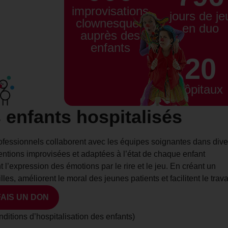
improvisations
jours de je
clownesques
en duo
auprès des
enfants
20
hôpitaux
s enfants hospitalisés
rofessionnels collaborent avec les équipes soignantes dans dive
ventions improvisées et adaptées à l’état de chaque enfant
nt l’expression des émotions par le rire et le jeu. En créant un
les, améliorent le moral des jeunes patients et facilitent le trava
FAIS UN DON
itions d’hospitalisation des enfants)